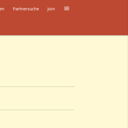

en
Partnersuche
Join