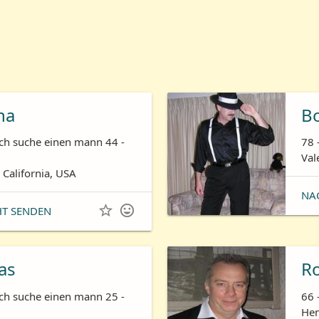
ha
B
ich suche einen mann 44 -
78 
Val
 California, USA
NA


HT SENDEN
as
R
ich suche einen mann 25 -
66 
Hem