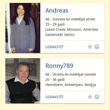
Andreas
46 - Sieviete ko meklējat vīrieti
25 - 29 gadi
Loose Creek, Missouri, Amerikas
Savienotās Valstis


UZRAKSTĪT
Ronny789
66 - Vīrietis ko meklējat sievieti
20 - 36 gadi
Hemiksem, Antwerpen, Belģija


UZRAKSTĪT