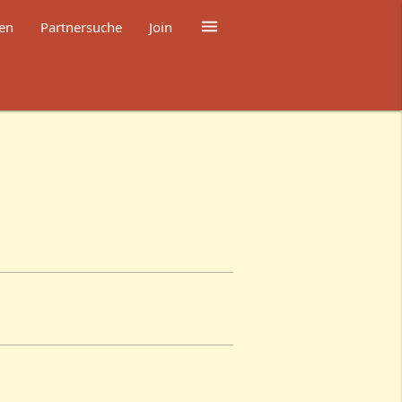

en
Partnersuche
Join