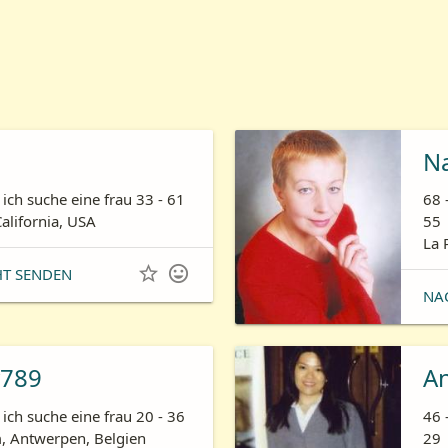
N
ich suche eine frau 33 - 61
68 
California, USA
55
La 


HT SENDEN
NA
789
A
ich suche eine frau 20 - 36
46 
 Antwerpen, Belgien
29