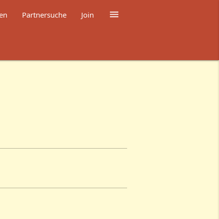

en
Partnersuche
Join