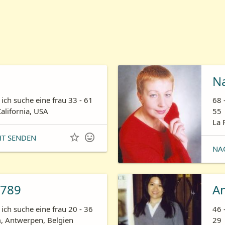
N
ich suche eine frau 33 - 61
68 
California, USA
55
La 


HT SENDEN
NA
789
A
ich suche eine frau 20 - 36
46 
 Antwerpen, Belgien
29