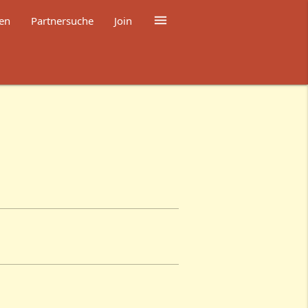

en
Partnersuche
Join