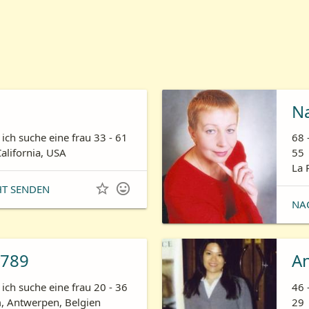
N
ich suche eine frau 33 - 61
68 
California, USA
55
La 


HT SENDEN
NA
789
A
ich suche eine frau 20 - 36
46 
 Antwerpen, Belgien
29