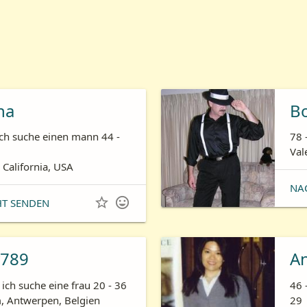
ha
B
ich suche einen mann 44 -
78 
Val
 California, USA
NA


HT SENDEN
789
A
ich suche eine frau 20 - 36
46 
 Antwerpen, Belgien
29