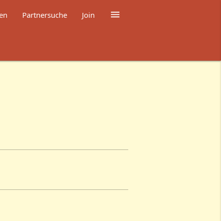

en
Partnersuche
Join