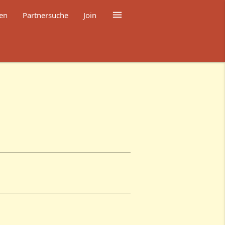

en
Partnersuche
Join