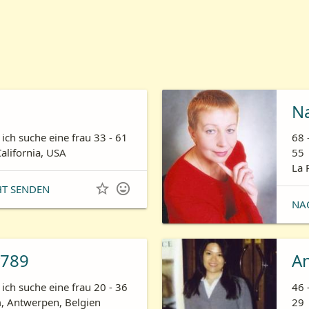
N
ich suche eine frau 33 - 61
68 
California, USA
55
La 


HT SENDEN
NA
789
A
ich suche eine frau 20 - 36
46 
 Antwerpen, Belgien
29