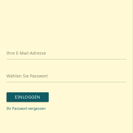
Ihre E-Mail-Adresse
Wählen Sie Passwort
EINLOGGEN
Ihr Passwort vergessen