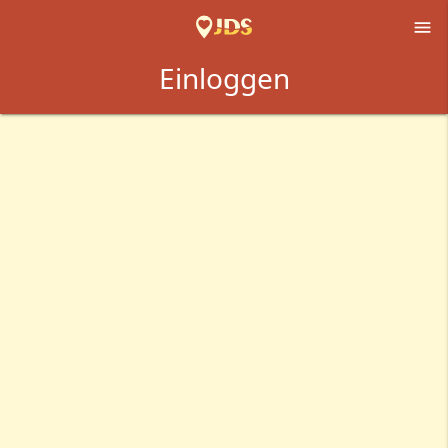

Einloggen