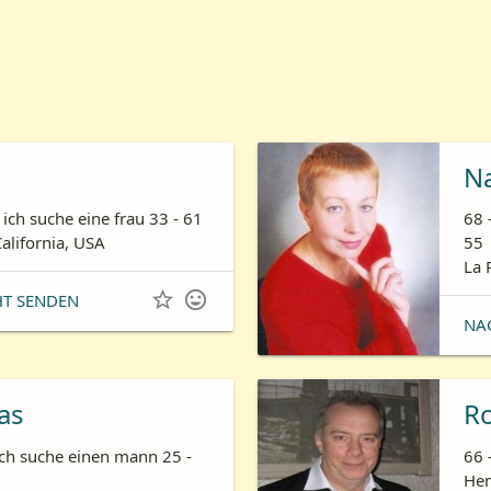
N
ich suche eine frau 33 - 61
68 
California, USA
55
La 


HT SENDEN
NA
as
R
ich suche einen mann 25 -
66 
Hem