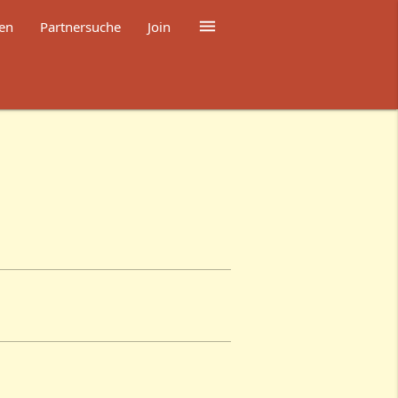

en
Partnersuche
Join