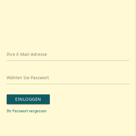
Ihre E-Mail-Adresse
Wählen Sie Passwort
EINLOGGEN
Ihr Passwort vergessen