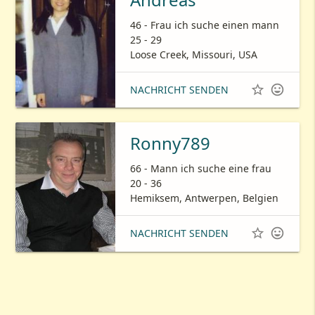
46 - Frau ich suche einen mann
25 - 29
Loose Creek, Missouri, USA


NACHRICHT SENDEN
Ronny789
66 - Mann ich suche eine frau
20 - 36
Hemiksem, Antwerpen, Belgien


NACHRICHT SENDEN