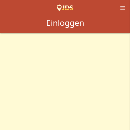

Einloggen