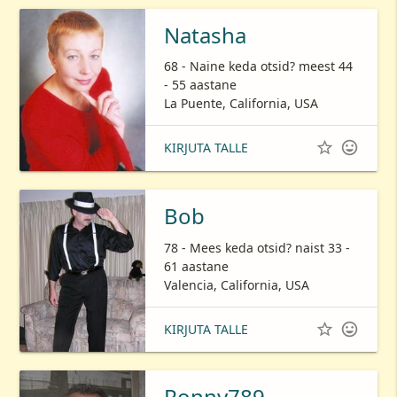
Natasha
68 - Naine keda otsid? meest 44
- 55 aastane
La Puente, California, USA


KIRJUTA TALLE
Bob
78 - Mees keda otsid? naist 33 -
61 aastane
Valencia, California, USA


KIRJUTA TALLE
Ronny789