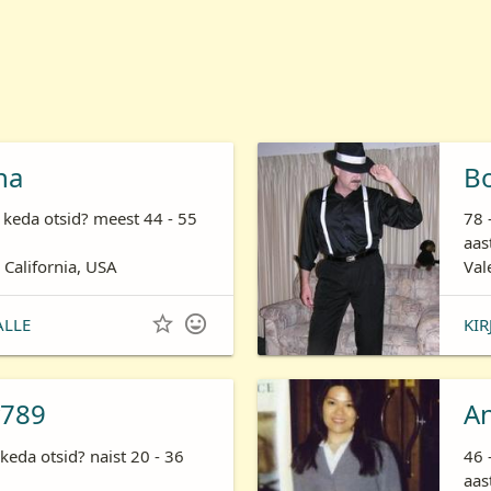
ha
B
 keda otsid? meest 44 - 55
78 
aas
 California, USA
Val


ALLE
KIR
789
A
keda otsid? naist 20 - 36
46 
aas