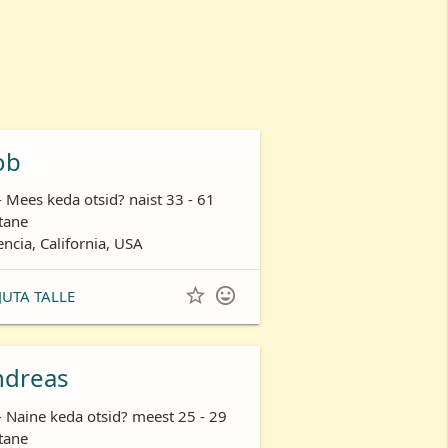
ob
- Mees keda otsid? naist 33 - 61
tane
encia, California, USA


JUTA TALLE
ndreas
- Naine keda otsid? meest 25 - 29
tane