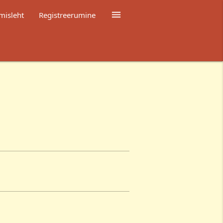

misleht
Registreerumine