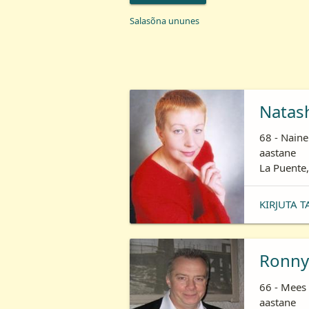
Salasõna ununes
Natas
68 - Naine
aastane
La Puente,
KIRJUTA T
Ronny
66 - Mees 
aastane