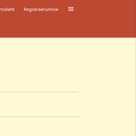

misleht
Registreerumine