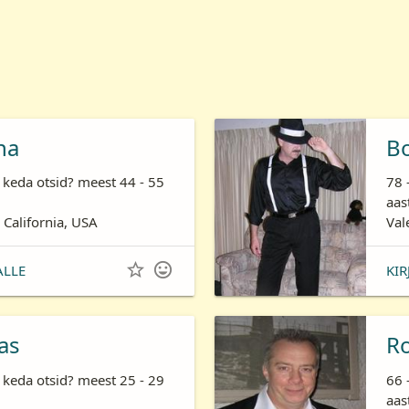
ha
B
 keda otsid? meest 44 - 55
78 
aas
 California, USA
Val


ALLE
KIR
as
R
 keda otsid? meest 25 - 29
66 
aas