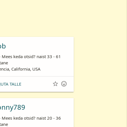
ob
- Mees keda otsid? naist 33 - 61
tane
encia, California, USA


JUTA TALLE
onny789
- Mees keda otsid? naist 20 - 36
tane