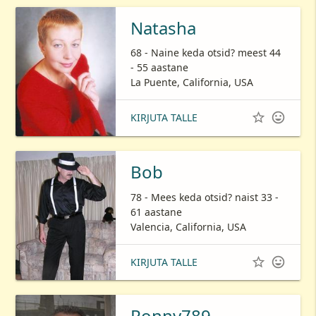
Natasha
68 - Naine keda otsid? meest 44
- 55 aastane
La Puente, California, USA


KIRJUTA TALLE
Bob
78 - Mees keda otsid? naist 33 -
61 aastane
Valencia, California, USA


KIRJUTA TALLE
Ronny789