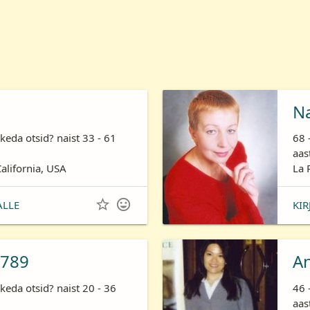
N
keda otsid? naist 33 - 61
68 
aas
California, USA
La 


ALLE
KIR
789
A
keda otsid? naist 20 - 36
46 
aas