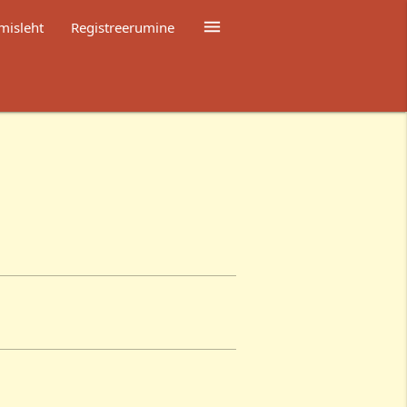

misleht
Registreerumine