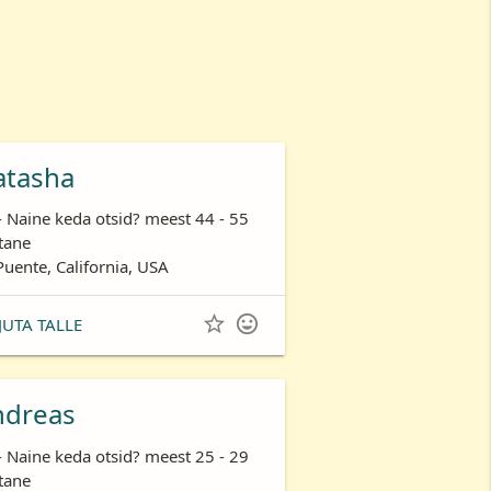
atasha
- Naine keda otsid? meest 44 - 55
tane
Puente, California, USA


JUTA TALLE
ndreas
- Naine keda otsid? meest 25 - 29
tane