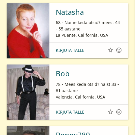
Natasha
68 - Naine keda otsid? meest 44
- 55 aastane
La Puente, California, USA


KIRJUTA TALLE
Bob
78 - Mees keda otsid? naist 33 -
61 aastane
Valencia, California, USA


KIRJUTA TALLE
Ronny789