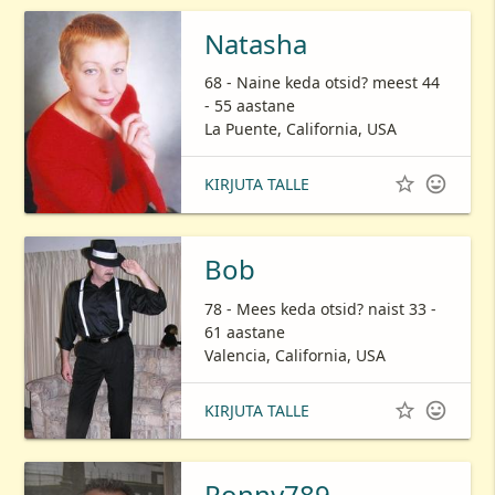
Natasha
68 - Naine keda otsid? meest 44
- 55 aastane
La Puente, California, USA


KIRJUTA TALLE
Bob
78 - Mees keda otsid? naist 33 -
61 aastane
Valencia, California, USA


KIRJUTA TALLE
Ronny789