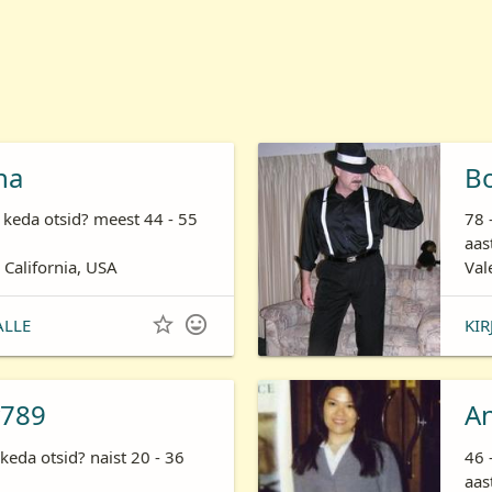
ha
B
 keda otsid? meest 44 - 55
78 
aas
 California, USA
Val


ALLE
KIR
789
A
keda otsid? naist 20 - 36
46 
aas