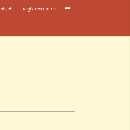

misleht
Registreerumine