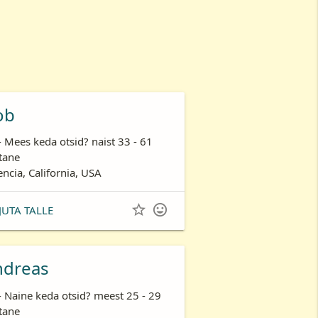
ob
- Mees keda otsid? naist 33 - 61
tane
encia, California, USA


JUTA TALLE
ndreas
- Naine keda otsid? meest 25 - 29
tane