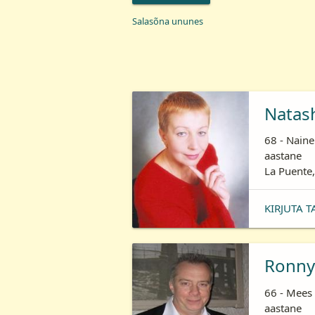
Salasõna ununes
Natas
68 - Naine
aastane
La Puente,
KIRJUTA T
Ronny
66 - Mees 
aastane