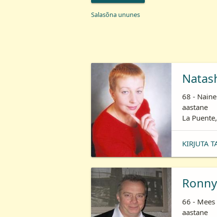
Salasõna ununes
Natas
68 - Naine
aastane
La Puente,
KIRJUTA T
Ronny
66 - Mees 
aastane