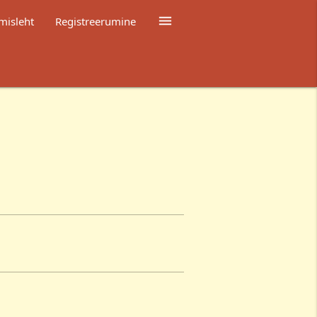

misleht
Registreerumine