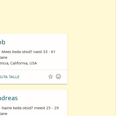
ob
- Mees keda otsid? naist 33 - 61
tane
encia, California, USA


JUTA TALLE
ndreas
- Naine keda otsid? meest 25 - 29
tane