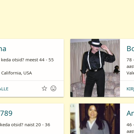
ha
B
 keda otsid? meest 44 - 55
78 
aas
 California, USA
Val


ALLE
KIR
789
A
keda otsid? naist 20 - 36
46 
aas