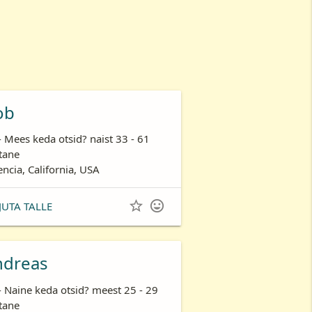
ob
- Mees keda otsid? naist 33 - 61
tane
encia, California, USA


JUTA TALLE
ndreas
- Naine keda otsid? meest 25 - 29
tane