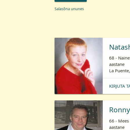
Salasõna ununes
Natas
68 - Naine
aastane
La Puente,
KIRJUTA T
Ronny
66 - Mees 
aastane