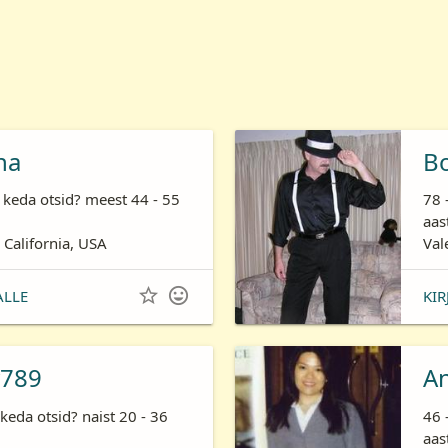
ha
B
 keda otsid? meest 44 - 55
78 
aas
 California, USA
Val


ALLE
KIR
789
A
keda otsid? naist 20 - 36
46 
aas