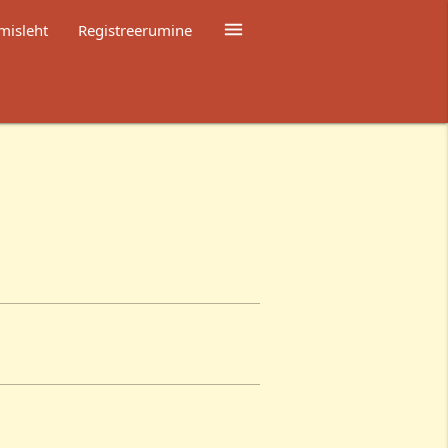

misleht
Registreerumine