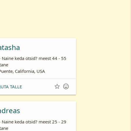
atasha
- Naine keda otsid? meest 44 - 55
tane
Puente, California, USA


JUTA TALLE
ndreas
- Naine keda otsid? meest 25 - 29
tane