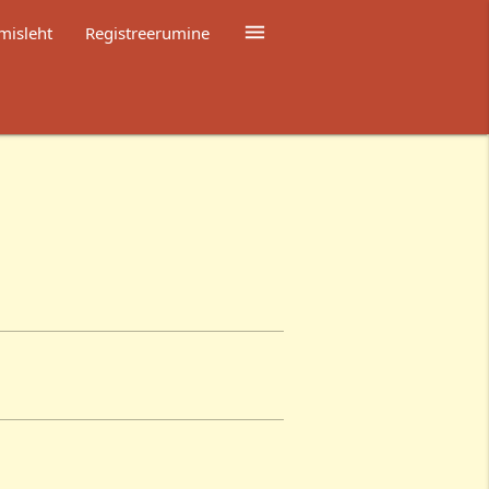

misleht
Registreerumine