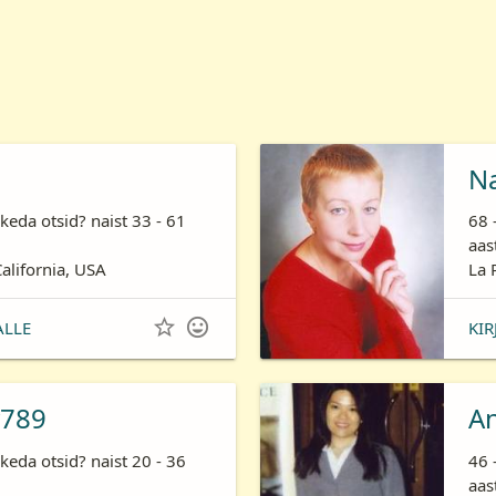
N
keda otsid? naist 33 - 61
68 
aas
California, USA
La 


ALLE
KIR
789
A
keda otsid? naist 20 - 36
46 
aas