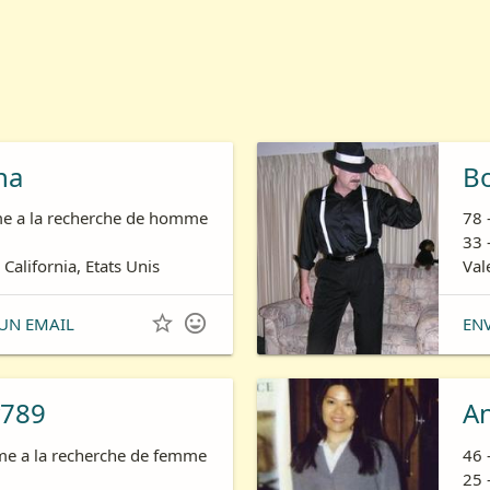
ha
B
e a la recherche de homme
78 
33 
 California, Etats Unis
Val


UN EMAIL
EN
789
A
e a la recherche de femme
46 
25 