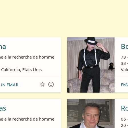
ha
B
e a la recherche de homme
78 
33 
 California, Etats Unis
Val


UN EMAIL
EN
as
R
e a la recherche de homme
66 
20 