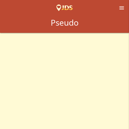

Pseudo