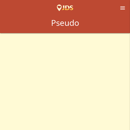

Pseudo