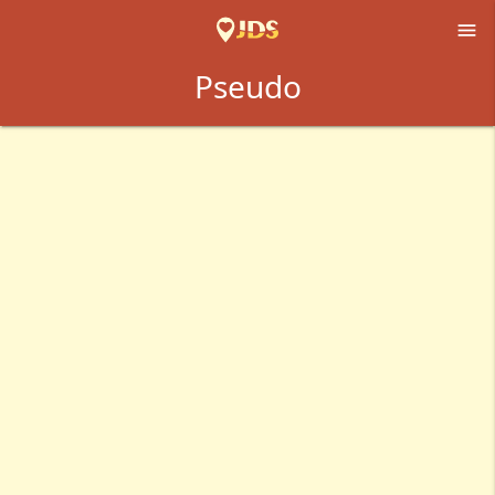

Pseudo