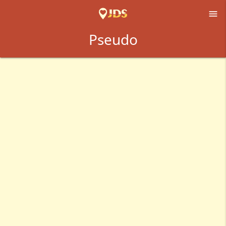

Pseudo