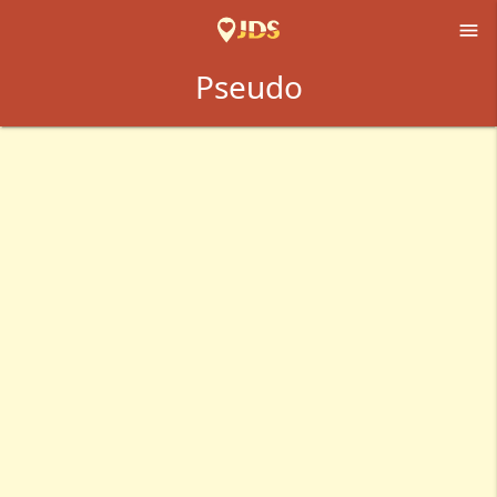

Pseudo