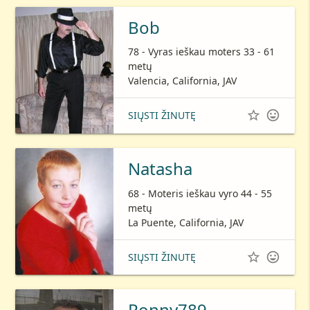
Bob
78 - Vyras ieškau moters 33 - 61
metų
Valencia, California, JAV


SIŲSTI ŽINUTĘ
Natasha
68 - Moteris ieškau vyro 44 - 55
metų
La Puente, California, JAV


SIŲSTI ŽINUTĘ
Ronny789