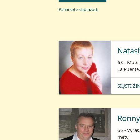
Pamiršote slaptažodį
Natas
68 - Moter
La Puente,
SIŲSTI ŽI
Ronny
66 - Vyras
metų