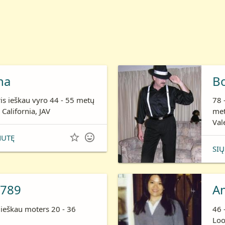
ha
B
is ieškau vyro 44 - 55 metų
78 
 California, JAV
me
Val


NUTĘ
SIŲ
789
A
 ieškau moters 20 - 36
46 
Loo