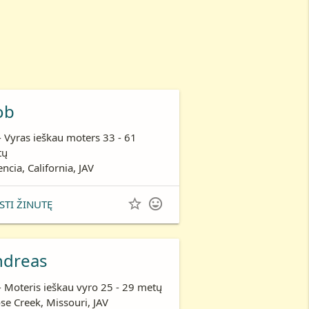
ob
- Vyras ieškau moters 33 - 61
tų
encia, California, JAV


STI ŽINUTĘ
ndreas
- Moteris ieškau vyro 25 - 29 metų
se Creek, Missouri, JAV