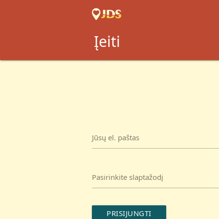
Įeiti
Jūsų el. paštas
Pasirinkite slaptažodį
PRISIJUNGTI