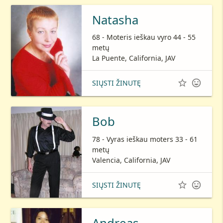
Natasha
68 - Moteris ieškau vyro 44 - 55
metų
La Puente, California, JAV


SIŲSTI ŽINUTĘ
Bob
78 - Vyras ieškau moters 33 - 61
metų
Valencia, California, JAV


SIŲSTI ŽINUTĘ
Andreas