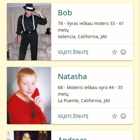
Bob
78 - Vyras ieškau moters 33 - 61
metų
Valencia, California, JAV


SIŲSTI ŽINUTĘ
Natasha
68 - Moteris ieškau vyro 44 - 55
metų
La Puente, California, JAV


SIŲSTI ŽINUTĘ
Andreas