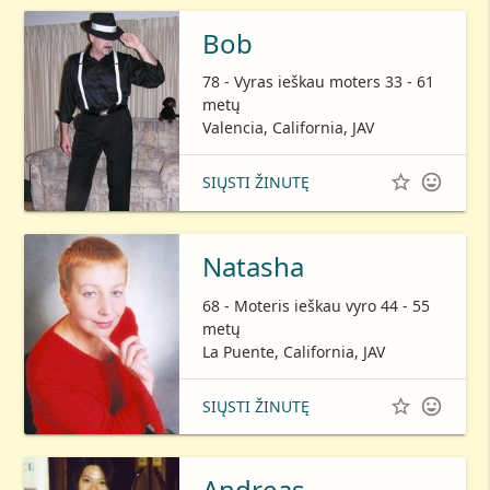
Bob
78 - Vyras ieškau moters 33 - 61
metų
Valencia, California, JAV


SIŲSTI ŽINUTĘ
Natasha
68 - Moteris ieškau vyro 44 - 55
metų
La Puente, California, JAV


SIŲSTI ŽINUTĘ
Andreas