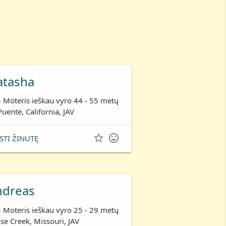
atasha
- Moteris ieškau vyro 44 - 55 metų
Puente, California, JAV


STI ŽINUTĘ
ndreas
- Moteris ieškau vyro 25 - 29 metų
se Creek, Missouri, JAV