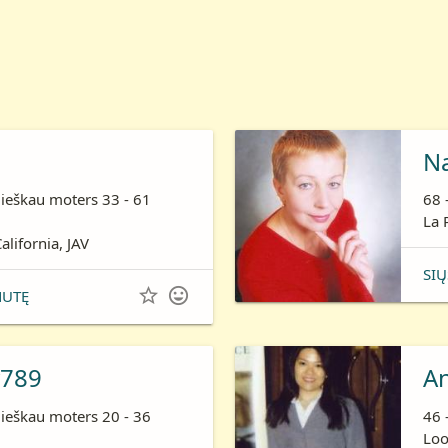
N
 ieškau moters 33 - 61
68 
La 
alifornia, JAV
SIŲ


NUTĘ
789
A
 ieškau moters 20 - 36
46 
Loo