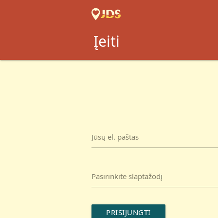
Įeiti
Jūsų el. paštas
Pasirinkite slaptažodį
PRISIJUNGTI