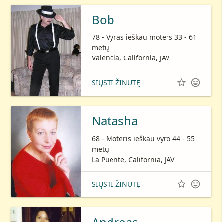
Bob
78 - Vyras ieškau moters 33 - 61
metų
Valencia, California, JAV


SIŲSTI ŽINUTĘ
Natasha
68 - Moteris ieškau vyro 44 - 55
metų
La Puente, California, JAV


SIŲSTI ŽINUTĘ
Andreas