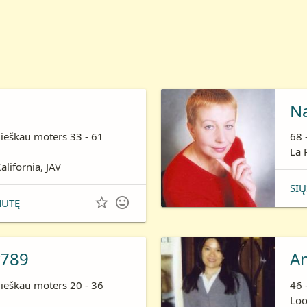
N
 ieškau moters 33 - 61
68 
La 
alifornia, JAV
SIŲ


NUTĘ
789
A
 ieškau moters 20 - 36
46 
Loo