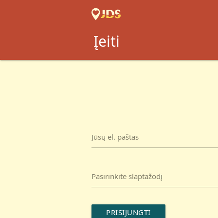
Įeiti
Jūsų el. paštas
Pasirinkite slaptažodį
PRISIJUNGTI