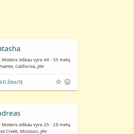
atasha
- Moteris ieškau vyro 44 - 55 metų
Puente, California, JAV


STI ŽINUTĘ
ndreas
- Moteris ieškau vyro 25 - 29 metų
se Creek, Missouri, JAV