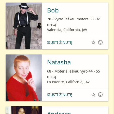
Bob
78 - Vyras ieškau moters 33 - 61
metų
Valencia, California, JAV


SIŲSTI ŽINUTĘ
Natasha
68 - Moteris ieškau vyro 44 - 55
metų
La Puente, California, JAV


SIŲSTI ŽINUTĘ
Andreas