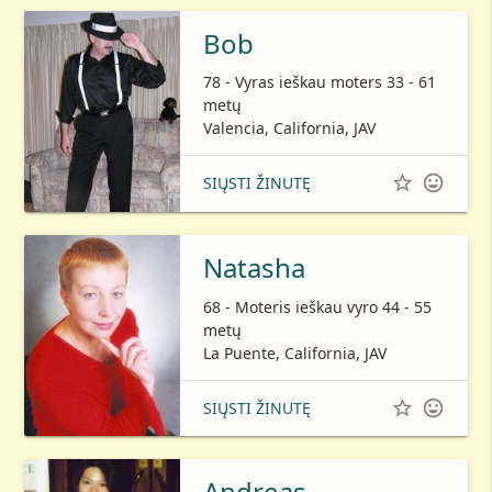
Bob
78 - Vyras ieškau moters 33 - 61
metų
Valencia, California, JAV


SIŲSTI ŽINUTĘ
Natasha
68 - Moteris ieškau vyro 44 - 55
metų
La Puente, California, JAV


SIŲSTI ŽINUTĘ
Andreas