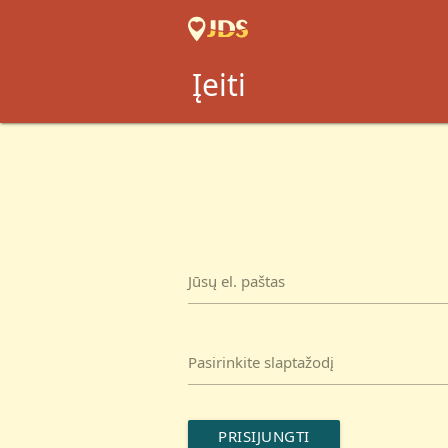
Įeiti
Jūsų el. paštas
Pasirinkite slaptažodį
PRISIJUNGTI