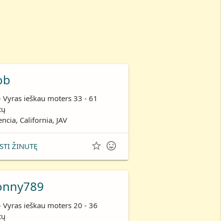
ob
- Vyras ieškau moters 33 - 61
tų
encia, California, JAV


STI ŽINUTĘ
onny789
- Vyras ieškau moters 20 - 36
tų