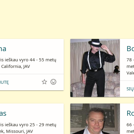
ha
B
is ieškau vyro 44 - 55 metų
78 
 California, JAV
me
Val


NUTĘ
SIŲ
as
R
is ieškau vyro 25 - 29 metų
66 
k, Missouri, JAV
me