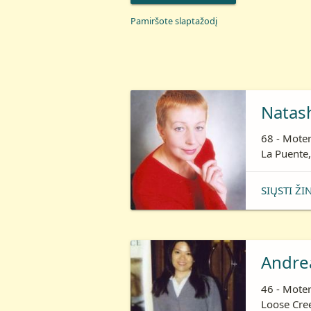
Pamiršote slaptažodį
Natas
68 - Moter
La Puente,
SIŲSTI ŽI
Andre
46 - Moter
Loose Cree