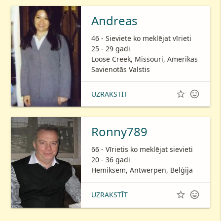
Andreas
46 - Sieviete ko meklējat vīrieti
25 - 29 gadi
Loose Creek, Missouri, Amerikas
Savienotās Valstis


UZRAKSTĪT
Ronny789
66 - Vīrietis ko meklējat sievieti
20 - 36 gadi
Hemiksem, Antwerpen, Belģija


UZRAKSTĪT