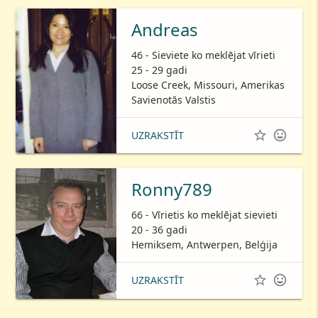
Andreas
46 - Sieviete ko meklējat vīrieti
25 - 29 gadi
Loose Creek, Missouri, Amerikas
Savienotās Valstis


UZRAKSTĪT
Ronny789
66 - Vīrietis ko meklējat sievieti
20 - 36 gadi
Hemiksem, Antwerpen, Belģija


UZRAKSTĪT