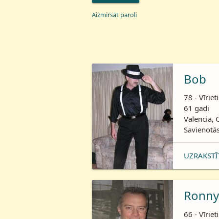
Aizmirsāt paroli
Bob
78 - Vīriet
61 gadi
Valencia, 
Savienotās
UZRAKSTĪ
Ronny
66 - Vīriet