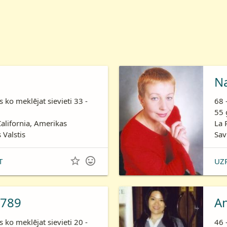
N
is ko meklējat sievieti 33 -
68 
55 
California, Amerikas
La 
 Valstis
Sav


T
UZ
789
A
is ko meklējat sievieti 20 -
46 