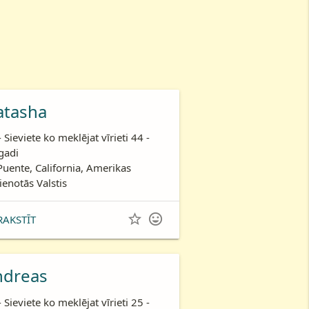
atasha
- Sieviete ko meklējat vīrieti 44 -
gadi
Puente, California, Amerikas
ienotās Valstis


RAKSTĪT
ndreas
- Sieviete ko meklējat vīrieti 25 -