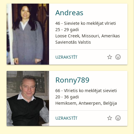
Andreas
46 - Sieviete ko meklējat vīrieti
25 - 29 gadi
Loose Creek, Missouri, Amerikas
Savienotās Valstis


UZRAKSTĪT
Ronny789
66 - Vīrietis ko meklējat sievieti
20 - 36 gadi
Hemiksem, Antwerpen, Belģija


UZRAKSTĪT