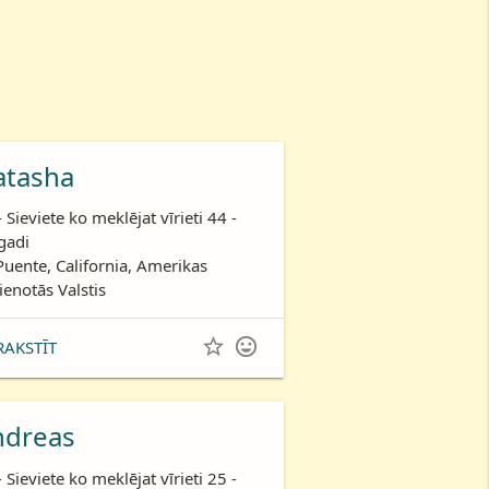
atasha
- Sieviete ko meklējat vīrieti 44 -
gadi
Puente, California, Amerikas
ienotās Valstis


RAKSTĪT
ndreas
- Sieviete ko meklējat vīrieti 25 -