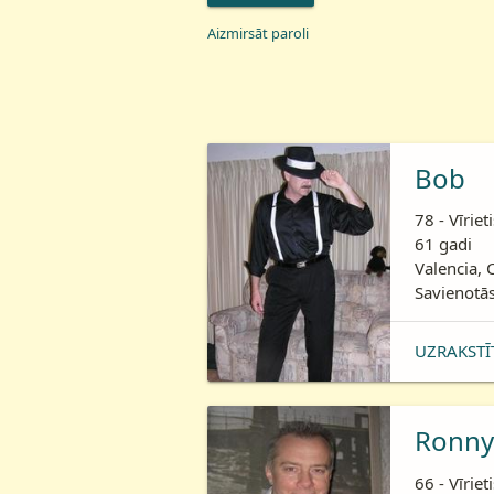
Aizmirsāt paroli
Bob
78 - Vīriet
61 gadi
Valencia, 
Savienotās
UZRAKSTĪ
Ronny
66 - Vīriet