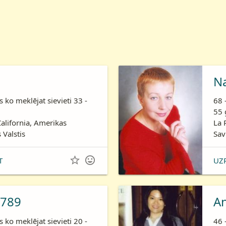
N
is ko meklējat sievieti 33 -
68 
55 
California, Amerikas
La 
 Valstis
Sav


T
UZ
789
A
is ko meklējat sievieti 20 -
46 