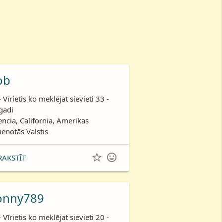
ob
- Vīrietis ko meklējat sievieti 33 -
gadi
encia, California, Amerikas
ienotās Valstis


RAKSTĪT
onny789
- Vīrietis ko meklējat sievieti 20 -