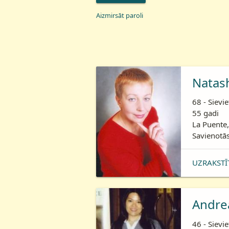
Aizmirsāt paroli
Natas
68 - Sievie
55 gadi
La Puente,
Savienotās
UZRAKSTĪ
Andre
46 - Sievie