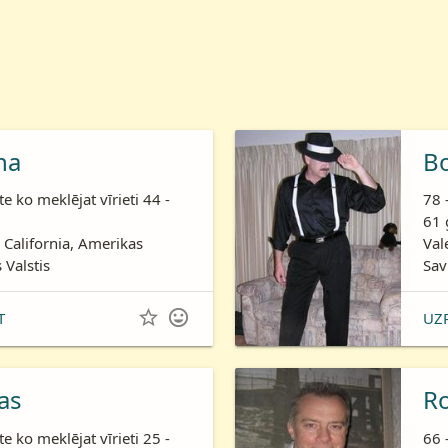
ha
B
te ko meklējat vīrieti 44 -
78 
61 
 California, Amerikas
Val
 Valstis
Sav


T
UZ
as
R
te ko meklējat vīrieti 25 -
66 