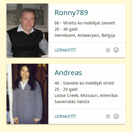
Ronny789
66 - Vīrietis ko meklējat sievieti
20 - 36 gadi
Hemiksem, Antwerpen, Belģija


UZRAKSTĪT
Andreas
46 - Sieviete ko meklējat vīrieti
25 - 29 gadi
Loose Creek, Missouri, Amerikas
Savienotās Valstis


UZRAKSTĪT