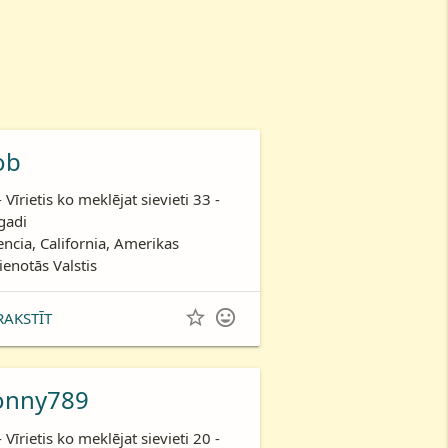
ob
- Vīrietis ko meklējat sievieti 33 -
gadi
encia, California, Amerikas
ienotās Valstis


RAKSTĪT
onny789
- Vīrietis ko meklējat sievieti 20 -