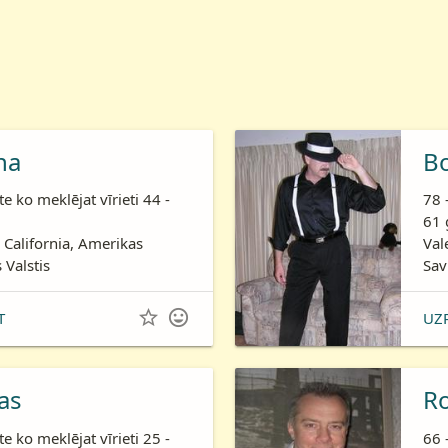
ha
B
te ko meklējat vīrieti 44 -
78 
61 
 California, Amerikas
Val
 Valstis
Sav


T
UZ
as
R
te ko meklējat vīrieti 25 -
66 