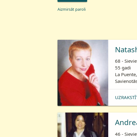
Aizmirsāt paroli
Natas
68 - Sievie
55 gadi
La Puente,
Savienotās
UZRAKSTĪ
Andre
46 - Sievie