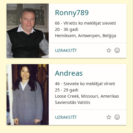
Ronny789
66 - Vīrietis ko meklējat sievieti
20 - 36 gadi
Hemiksem, Antwerpen, Belģija


UZRAKSTĪT
Andreas
46 - Sieviete ko meklējat vīrieti
25 - 29 gadi
Loose Creek, Missouri, Amerikas
Savienotās Valstis


UZRAKSTĪT