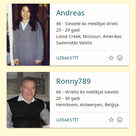
Andreas
46 - Sieviete ko meklējat vīrieti
25 - 29 gadi
Loose Creek, Missouri, Amerikas
Savienotās Valstis


UZRAKSTĪT
Ronny789
66 - Vīrietis ko meklējat sievieti
20 - 36 gadi
Hemiksem, Antwerpen, Belģija


UZRAKSTĪT