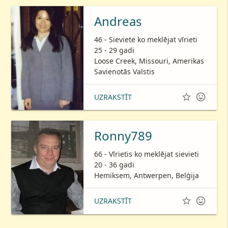
Andreas
46 - Sieviete ko meklējat vīrieti
25 - 29 gadi
Loose Creek, Missouri, Amerikas
Savienotās Valstis


UZRAKSTĪT
Ronny789
66 - Vīrietis ko meklējat sievieti
20 - 36 gadi
Hemiksem, Antwerpen, Belģija


UZRAKSTĪT